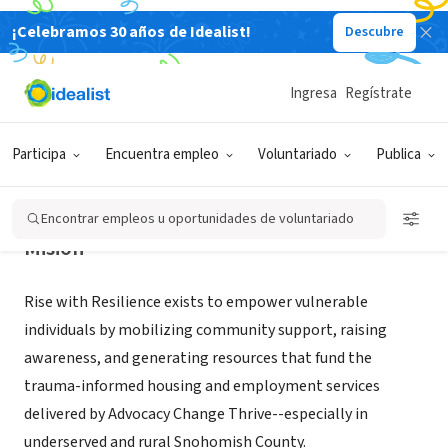
¡Celebramos 30 años de Idealist!
Descubre
ORGANIZACIÓN SIN FIN DE LUCRO
Rise with Resilience
Ingresa
Regístrate
Snohomish, WA
|
Participa
Encuentra empleo
Voluntariado
Publica
Encontrar empleos u oportunidades de voluntariado
Misión
Rise with Resilience exists to empower vulnerable
individuals by mobilizing community support, raising
awareness, and generating resources that fund the
trauma-informed housing and employment services
delivered by Advocacy Change Thrive--especially in
underserved and rural Snohomish County.