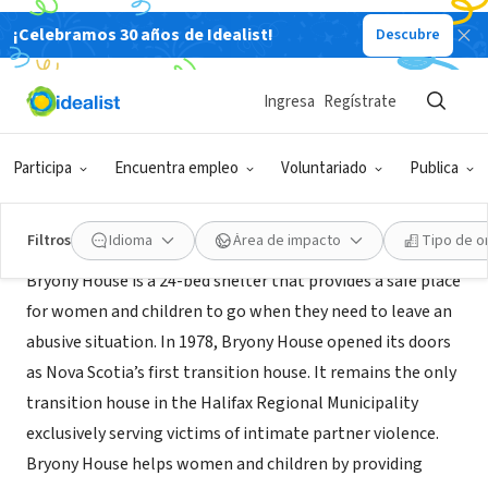
¡Celebramos 30 años de Idealist!
Descubre
ORGANIZACIÓN SIN FIN DE LUCRO
Bryony House
Ingresa
Regístrate
Halifax, NS, Canadá
|
bryonyhouse.ca
Participa
Encuentra empleo
Voluntariado
Publica
Acerca de
Filtros
Idioma
Área de impacto
Tipo de o
Bryony House is a 24-bed shelter that provides a safe place
for women and children to go when they need to leave an
abusive situation. In 1978, Bryony House opened its doors
as Nova Scotia’s first transition house. It remains the only
transition house in the Halifax Regional Municipality
exclusively serving victims of intimate partner violence.
Bryony House helps women and children by providing