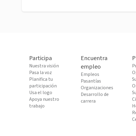
Participa
Encuentra
P
Nuestra visión
empleo
P
Pasa la voz
O
Empleos
Planifica tu
S
Pasantías
participación
O
Organizaciones
Usa el logo
S
Desarrollo de
Apoya nuestro
C
carrera
trabajo
H
R
C