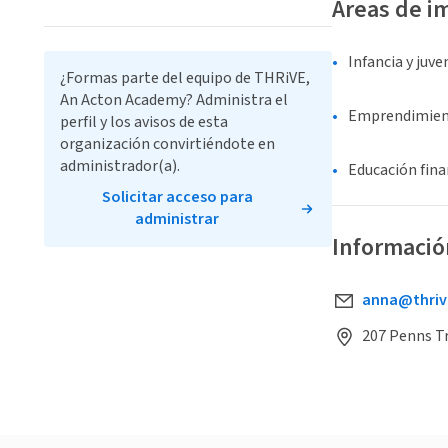
Áreas de i
Infancia y juv
¿Formas parte del equipo de THRiVE,
An Acton Academy? Administra el
Emprendimie
perfil y los avisos de esta
organización convirtiéndote en
administrador(a).
Educación fina
Solicitar acceso para
administrar
Informació
anna@thriv
207 Penns T