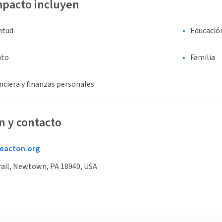
mpacto incluyen
entud
Educació
nto
Familia
nciera y finanzas personales
n y contacto
eacton.org
rail, Newtown, PA 18940, USA