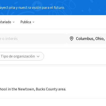
yectoria y nuestra visión para el futuro.
N SIN FIN DE LUCRO
ntariado
Publica
, An Acton Academy
riveacton.org
Compartir
Tipo de organización
hool in the Newtown, Bucks County area.