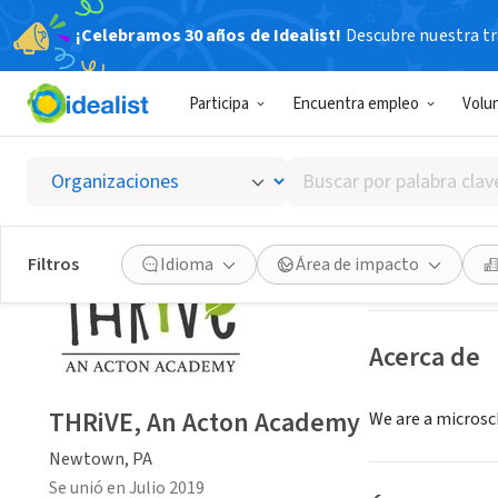
¡Celebramos 30 años de Idealist!
Descubre nuestra tra
ORGANIZACIÓ
Participa
Encuentra empleo
Volu
THRiVE
Buscar
Newtown, PA
|
th
por
palabra
clave
Guardar
Filtros
Idioma
Área de impacto
o
interés
Acerca de
THRiVE, An Acton Academy
We are a microsc
Newtown, PA
Se unió en Julio 2019