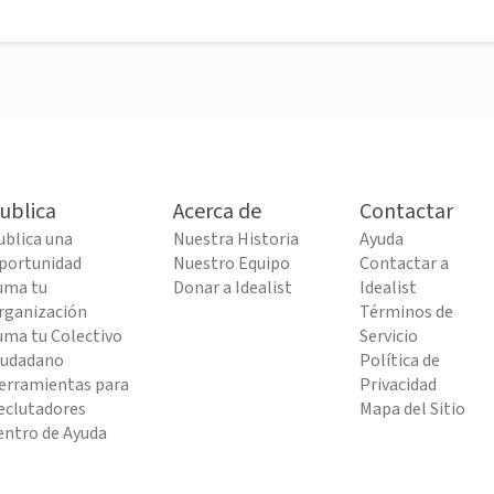
ublica
Acerca de
Contactar
ublica una
Nuestra Historia
Ayuda
portunidad
Nuestro Equipo
Contactar a
uma tu
Donar a Idealist
Idealist
rganización
Términos de
uma tu Colectivo
Servicio
iudadano
Política de
erramientas para
Privacidad
eclutadores
Mapa del Sitio
entro de Ayuda