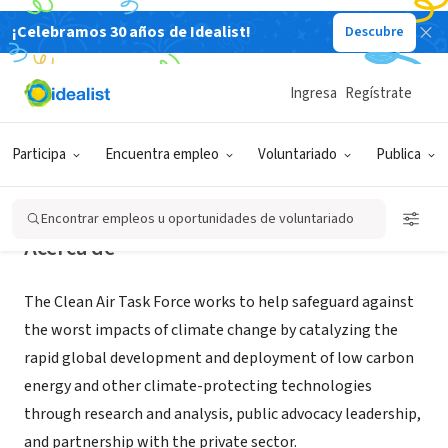
¡Celebramos 30 años de Idealist!
Descubre
ORGANIZACIÓN SIN FIN DE LUCRO
Clean Air Task Force
Ingresa
Regístrate
Boston, MA
|
www.catf.us
Participa
Encuentra empleo
Voluntariado
Publica
Encontrar empleos u oportunidades de voluntariado
Acerca de
The Clean Air Task Force works to help safeguard against
the worst impacts of climate change by catalyzing the
rapid global development and deployment of low carbon
energy and other climate-protecting technologies
through research and analysis, public advocacy leadership,
and partnership with the private sector.