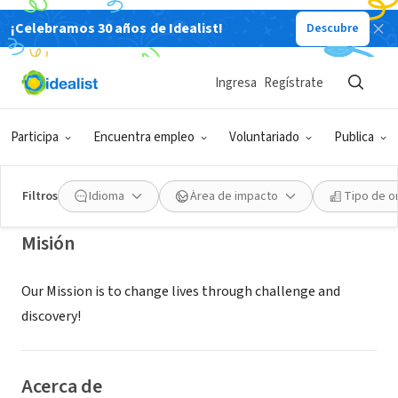
¡Celebramos 30 años de Idealist!
Descubre
ORGANIZACIÓN SIN FIN DE LUCRO
PHILADELPHIA OUTWARD BOUND
Ingresa
Regístrate
CENTER
Participa
Encuentra empleo
Voluntariado
Publica
PHILADELPHIA, PA
|
outwardboundphiladelphia.org/
Filtros
Idioma
Área de impacto
Tipo de o
Misión
Our Mission is to change lives through challenge and
discovery!
Acerca de