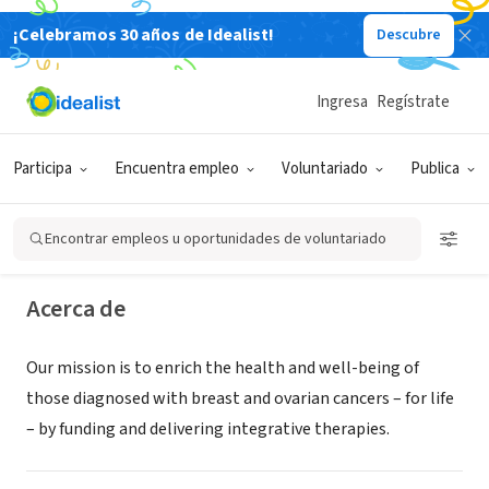
¡Celebramos 30 años de Idealist!
Descubre
ORGANIZACIÓN SIN FIN DE LUCRO
Ingresa
Regístrate
Unite for HER
Participa
Encuentra empleo
Voluntariado
Publica
West Chester, PA
|
www.uniteforher.org
Encontrar empleos u oportunidades de voluntariado
Acerca de
Our mission is to enrich the health and well-being of
those diagnosed with breast and ovarian cancers – for life
– by funding and delivering integrative therapies.