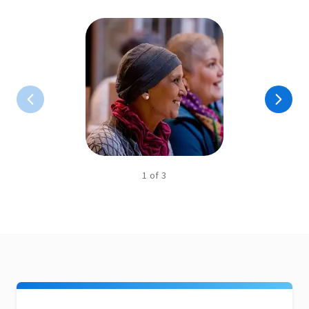
1
of
3