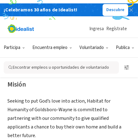
¡Celebramos 30 años de Idealist!
Descubre
ORGANIZACIÓN SIN FIN DE LUCRO
HABITAT FOR HUMANITY OF
Ingresa
Regístrate
GOLDSBORO- WAYNE INC
Participa
Encuentra empleo
Voluntariado
Publica
GOLDSBORO, NC
|
HabitatGoldsboro.org
Encontrar empleos u oportunidades de voluntariado
Misión
Seeking to put God’s love into action, Habitat for
Humanity of Goldsboro-Wayne is committed to
partnering with our community to give qualified
applicants a chance to buy their own home and build a
better future.