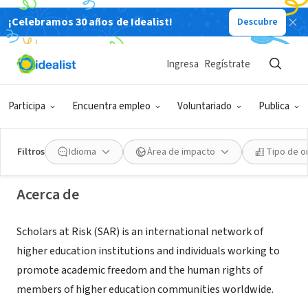
¡Celebramos 30 años de Idealist!
Descubre
ORGANIZACIÓN SIN FIN DE LUCRO
Ingresa
Regístrate
Scholars at Risk
Participa
Encuentra empleo
Voluntariado
Publica
New York, NY
|
www.scholarsatrisk.org
Filtros
Idioma
Área de impacto
Tipo de o
Acerca de
Scholars at Risk (SAR) is an international network of
higher education institutions and individuals working to
promote academic freedom and the human rights of
members of higher education communities worldwide.