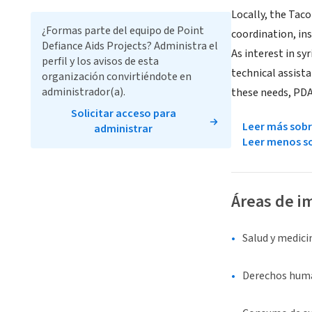
Locally, the Tac
¿Formas parte del equipo de Point
coordination, ins
Defiance Aids Projects? Administra el
As interest in s
perfil y los avisos de esta
technical assist
organización convirtiéndote en
administrador(a).
these needs, PDA
Solicitar acceso para
Leer más sobr
administrar
Leer menos so
Áreas de i
Salud y medici
Derechos human