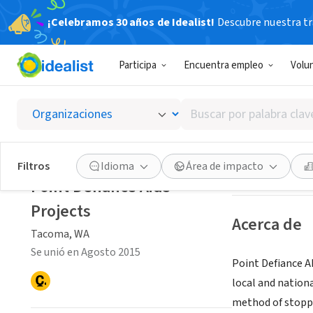
¡Celebramos 30 años de Idealist!
Descubre nuestra tra
ORGANIZACIÓ
Participa
Encuentra empleo
Volu
Point D
Buscar
Tacoma, WA
|
nas
por
palabra
clave
Guardar
Filtros
Idioma
Área de impacto
o
Point Defiance Aids
interés
Projects
Acerca de
Tacoma, WA
Se unió en Agosto 2015
Point Defiance
A
local and nation
method of stoppi