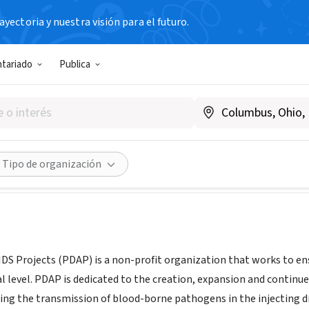
yectoria y nuestra visión para el futuro.
N SIN FIN DE LUCRO
ntariado
Publica
efiance Aids Projects
en.org
Compartir
Tipo de organización
IDS Projects
(PDAP)
is a non-profit organization that works to en
al level. PDAP is dedicated to the creation, expansion and contin
ng the transmission of blood-borne pathogens in the injecting 