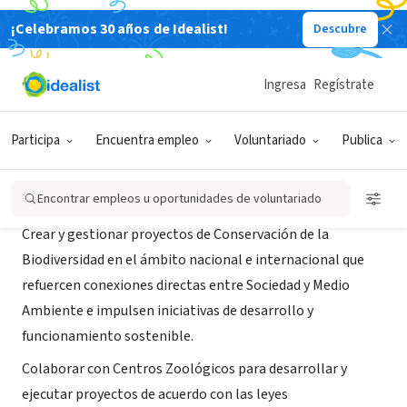
¡Celebramos 30 años de Idealist!
Descubre
ORGANIZACIÓN SIN FIN DE LUCRO
Bastet Conservation
Ingresa
Regístrate
Madrid, M, España
|
www.bastetconservation.org
Participa
Encuentra empleo
Voluntariado
Publica
Acerca de
Encontrar empleos u oportunidades de voluntariado
Crear y gestionar proyectos de Conservación de la
Biodiversidad en el ámbito nacional e internacional que
refuercen conexiones directas entre Sociedad y Medio
Ambiente e impulsen iniciativas de desarrollo y
funcionamiento sostenible.
Colaborar con Centros Zoológicos para desarrollar y
ejecutar proyectos de acuerdo con las leyes