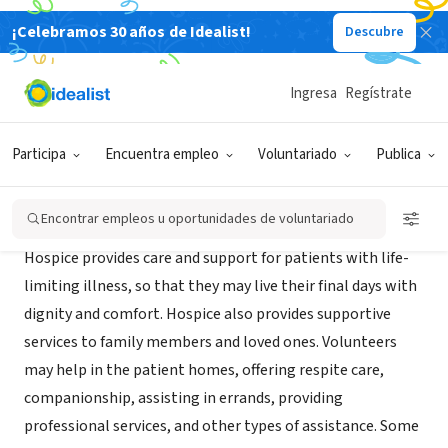
¡Celebramos 30 años de Idealist!
Descubre
ORGANIZACIÓN SIN FIN DE LUCRO
Gentiva Hospice - Flint, MI
Ingresa
Regístrate
Flint, MI
|
gentivahs.com
Participa
Encuentra empleo
Voluntariado
Publica
Acerca de
Encontrar empleos u oportunidades de voluntariado
Hospice provides care and support for patients with life-
limiting illness, so that they may live their final days with
dignity and comfort. Hospice also provides supportive
services to family members and loved ones. Volunteers
may help in the patient homes, offering respite care,
companionship, assisting in errands, providing
professional services, and other types of assistance. Some