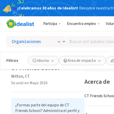
¡Celebramos 30 años de Idealist!
Descubre nuestra tra
ORGANIZACIÓ
Participa
Encuentra empleo
Volu
CT Frie
Buscar
Wilton, CT
|
www.
por
palabra
clave
Guardar
Filtros
Idioma
Área de impacto
o
CT Friends School
interés
Wilton, CT
Acerca de
Se unió en Mayo 2016
CT Friends School
¿Formas parte del equipo de CT
Friends School? Administra el perfil y