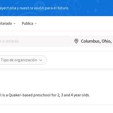
yectoria y nuestra visión para el futuro.
N SIN FIN DE LUCRO
ntariado
Publica
nds School
ctfriendsschool.org
Compartir
Tipo de organización
 is a Quaker-based preschool for 2, 3 and 4 year olds.