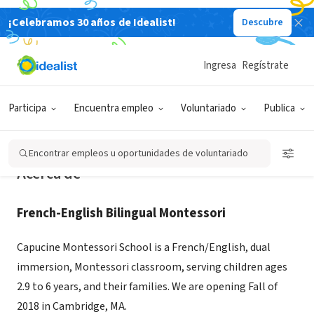
¡Celebramos 30 años de Idealist!
Descubre
ORGANIZACIÓN SIN FIN DE LUCRO
Capucine Montessori School
Ingresa
Regístrate
Cambridge, MA
|
www.capucinemontessori.org/our-school
Participa
Encuentra empleo
Voluntariado
Publica
Encontrar empleos u oportunidades de voluntariado
Acerca de
French-English Bilingual Montessori
Capucine Montessori School is a French/English, dual
immersion, Montessori classroom, serving children ages
2.9 to 6 years, and their families. We are opening Fall of
2018 in Cambridge, MA.