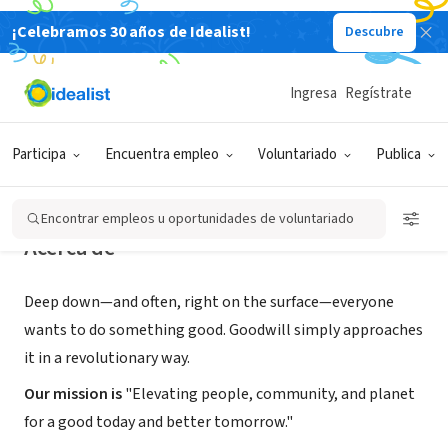
¡Celebramos 30 años de Idealist!
Descubre
ORGANIZACIÓN SIN FIN DE LUCRO
Goodwill of the Finger Lakes
Ingresa
Regístrate
Rochester, NY
|
www.goodwillfingerlakes.org/
Participa
Encuentra empleo
Voluntariado
Publica
Encontrar empleos u oportunidades de voluntariado
Acerca de
Deep down—and often, right on the surface—everyone
wants to do something good. Goodwill simply approaches
it in a revolutionary way.
Our mission is
"Elevating people, community, and planet
for a good today and better tomorrow."