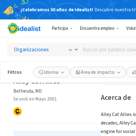
¡Celebramos 30 años de Idealist!
Descubre nuestra tra
ORGANIZACIÓ
Participa
Encuentra empleo
Volu
Alley Ca
Buscar
Bethesda, MD
|
ww
por
palabra
clave
Guardar
Filtros
Idioma
Área de impacto
o
Alley Cat Allies
interés
Bethesda, MD
Acerca de
Se unió en Mayo 2001
Alley Cat Allies
decades, Alley C
engine for social