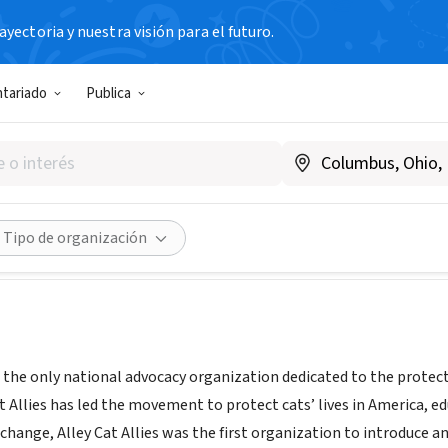
yectoria y nuestra visión para el futuro.
N SIN FIN DE LUCRO
ntariado
Publica
t Allies
w.alleycat.org
Compartir
Tipo de organización
 is the only national advocacy organization dedicated to the prot
at Allies has led the movement to protect cats’ lives in America, 
 change, Alley Cat Allies was the first organization to introduce 