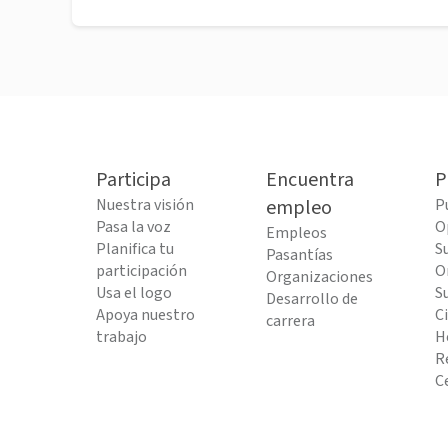
Participa
Encuentra
P
Nuestra visión
empleo
P
Pasa la voz
O
Empleos
Planifica tu
S
Pasantías
participación
O
Organizaciones
Usa el logo
S
Desarrollo de
Apoya nuestro
C
carrera
trabajo
H
R
C