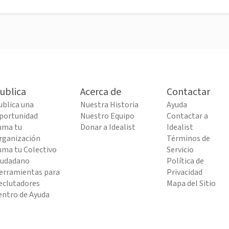
ublica
Acerca de
Contactar
ublica una
Nuestra Historia
Ayuda
portunidad
Nuestro Equipo
Contactar a
uma tu
Donar a Idealist
Idealist
rganización
Términos de
uma tu Colectivo
Servicio
iudadano
Política de
erramientas para
Privacidad
eclutadores
Mapa del Sitio
entro de Ayuda