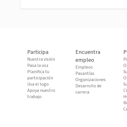
Participa
Encuentra
P
Nuestra visión
empleo
P
Pasa la voz
O
Empleos
Planifica tu
S
Pasantías
participación
O
Organizaciones
Usa el logo
S
Desarrollo de
Apoya nuestro
C
carrera
trabajo
H
R
C