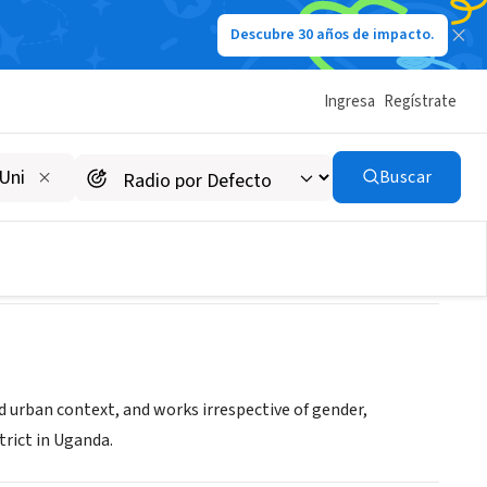
Descubre 30 años de impacto.
Ingresa
Regístrate
he Foundation (SDKF)
Buscar
nd urban context, and works irrespective of gender,
trict in Uganda.