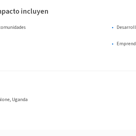
mpacto incluyen
 comunidades
Desarrol
Emprend
None, Uganda