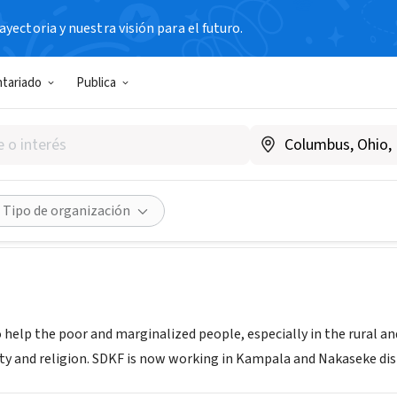
yectoria y nuestra visión para el futuro.
N SIN FIN DE LUCRO
ntariado
Publica
g Development and Keeping t
nda
|
www.sdkfoundation.8k.com/
Compartir
Tipo de organización
o help the poor and marginalized people, especially in the rural a
ity and religion. SDKF is now working in Kampala and Nakaseke dis