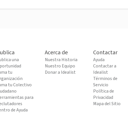
ublica
Acerca de
Contactar
ublica una
Nuestra Historia
Ayuda
portunidad
Nuestro Equipo
Contactar a
uma tu
Donar a Idealist
Idealist
rganización
Términos de
uma tu Colectivo
Servicio
iudadano
Política de
erramientas para
Privacidad
eclutadores
Mapa del Sitio
entro de Ayuda