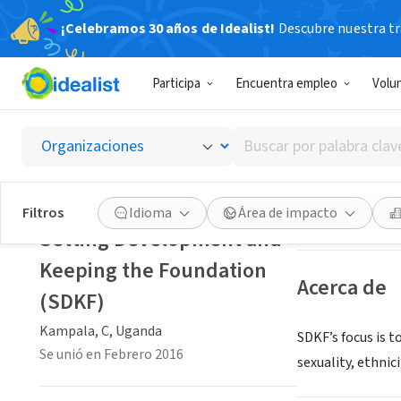
¡Celebramos 30 años de Idealist!
Descubre nuestra tra
ORGANIZACIÓ
Participa
Encuentra empleo
Volu
Settin
Buscar
Kampala, C, Uga
por
palabra
clave
Guardar
Filtros
Idioma
Área de impacto
o
Setting Development and
interés
Keeping the Foundation
Acerca de
(SDKF)
Kampala, C, Uganda
SDKF’s focus is t
Se unió en Febrero 2016
sexuality, ethnic