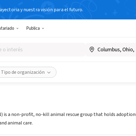
yectoria y nuestra visión para el futuro.
N SIN FIN DE LUCRO
ntariado
Publica
n Need of Human Care
www.catsinneed.com
Compartir
Tipo de organización
) is a non-profit, no-kill animal rescue group that holds adoptio
nd animal care.