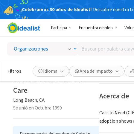
¡Celebramos 30 años de Idealist!
Descubre nuestra tra
ORGANIZACIÓ
Participa
Encuentra empleo
Volu
Cats I
Buscar
Long Beach, CA
|
por
palabra
clave
Guardar
Filtros
Idioma
Área de impacto
o
Cats In Need of Human
interés
Care
Acerca de
Long Beach, CA
Se unió en Octubre 1999
Cats In Need (CIN
adoption shows a