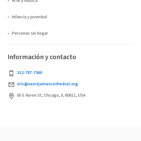
Arte y música
Infancia y juventud
Personas sin hogar
Información y contacto
312-787-7360
sitc@saintjamescathedral.org
65 E Huron St, Chicago, IL 60611, USA