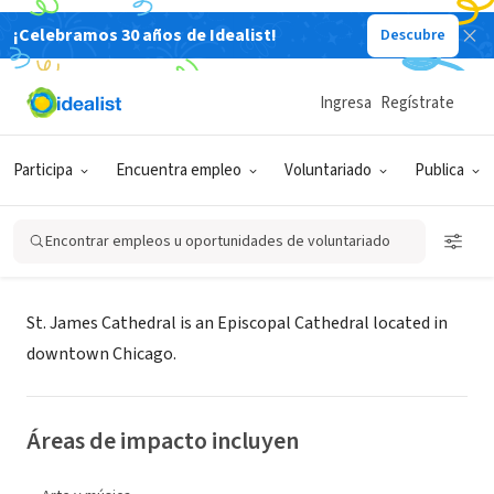
¡Celebramos 30 años de Idealist!
Descubre
ORGANIZACIÓN SIN FIN DE LUCRO
Ingresa
Regístrate
St. James Cathedral, Chicago
Participa
Encuentra empleo
Voluntariado
Publica
Chicago, IL
|
www.saintjamescathedral.org
Encontrar empleos u oportunidades de voluntariado
Acerca de
St. James Cathedral is an Episcopal Cathedral located in
downtown Chicago.
Áreas de impacto incluyen