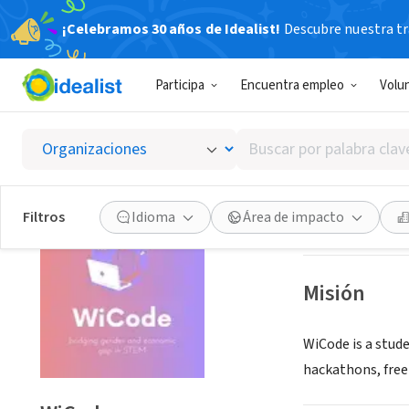
¡Celebramos 30 años de Idealist!
Descubre nuestra tra
ORGANIZACIÓ
Participa
Encuentra empleo
Volu
WiCod
Buscar
New Delhi, XA, In
por
palabra
clave
Guardar
Filtros
Idioma
Área de impacto
o
interés
Misión
WiCode is a stud
hackathons, free