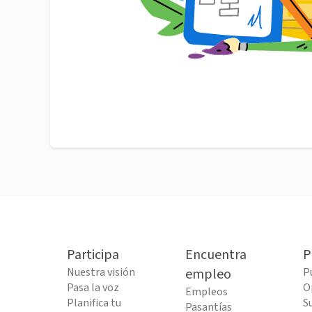
Participa
Encuentra
P
Nuestra visión
empleo
P
Pasa la voz
O
Empleos
Planifica tu
S
Pasantías