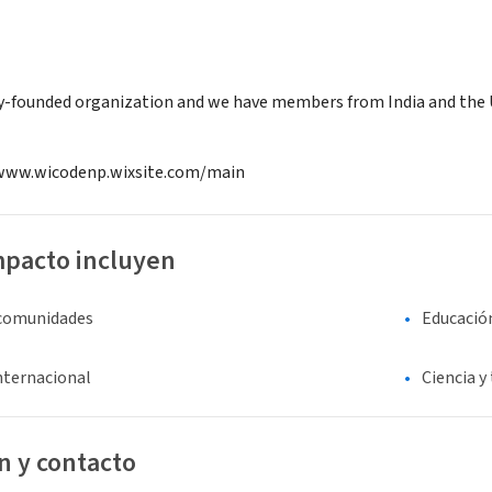
y-founded organization and we have members from India and the 
/www.wicodenp.wixsite.com/main
mpacto incluyen
 comunidades
Educació
nternacional
Ciencia y
n y contacto