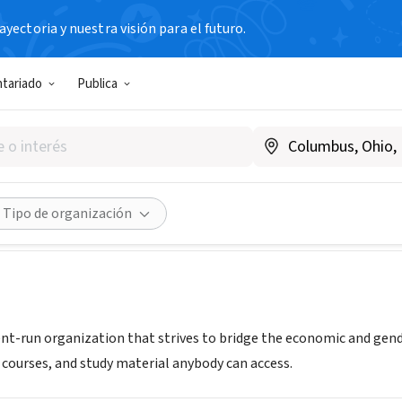
yectoria y nuestra visión para el futuro.
N SIN FIN DE LUCRO
ntariado
Publica
e
dia
|
www.wicodenp.wixsite.com/main
Compartir
Tipo de organización
ent-run organization that strives to bridge the economic and gen
 courses, and study material anybody can access.