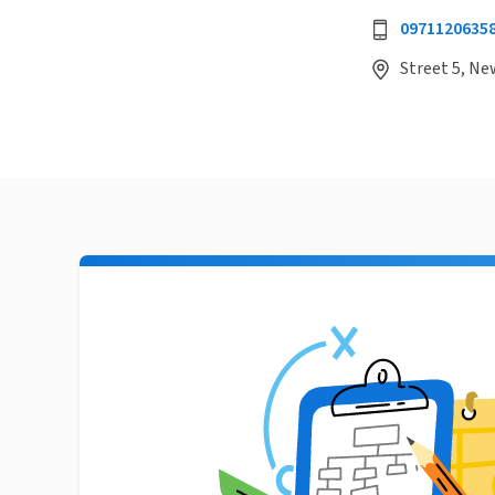
0971120635
Street 5, Ne