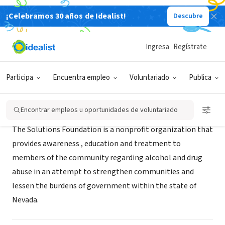
¡Celebramos 30 años de Idealist!
Descubre
ORGANIZACIÓN SIN FIN DE LUCRO
Solutions Foundation
Ingresa
Regístrate
Las Vegas, NV
|
www.solutions-foundation.org
Participa
Encuentra empleo
Voluntariado
Publica
Acerca de
Encontrar empleos u oportunidades de voluntariado
The Solutions Foundation is a nonprofit organization that
provides awareness , education and treatment to
members of the community regarding alcohol and drug
abuse in an attempt to strengthen communities and
lessen the burdens of government within the state of
Nevada.