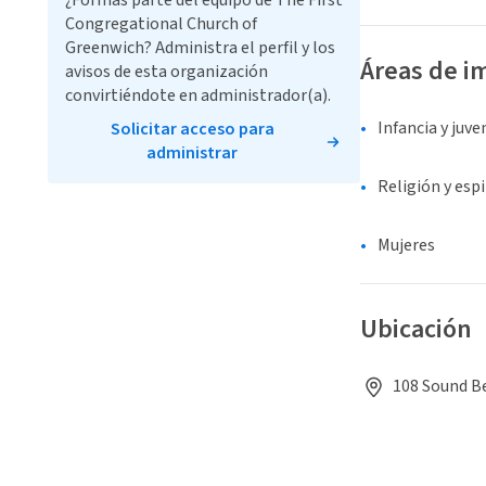
¿Formas parte del equipo de The First
Congregational Church of
Greenwich? Administra el perfil y los
Áreas de i
avisos de esta organización
convirtiéndote en administrador(a).
Infancia y juv
Solicitar acceso para
administrar
Religión y espi
Mujeres
Ubicación
108 Sound Be