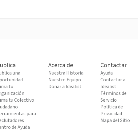
ublica
Acerca de
Contactar
ublica una
Nuestra Historia
Ayuda
portunidad
Nuestro Equipo
Contactar a
uma tu
Donar a Idealist
Idealist
rganización
Términos de
uma tu Colectivo
Servicio
iudadano
Política de
erramientas para
Privacidad
eclutadores
Mapa del Sitio
entro de Ayuda