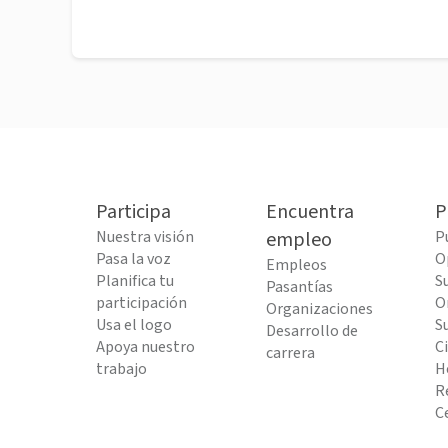
Participa
Encuentra
P
Nuestra visión
empleo
P
Pasa la voz
O
Empleos
Planifica tu
S
Pasantías
participación
O
Organizaciones
Usa el logo
S
Desarrollo de
Apoya nuestro
C
carrera
trabajo
H
R
C