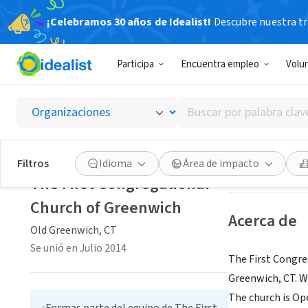
¡Celebramos 30 años de Idealist!
Descubre nuestra tra
ORGANIZACIÓ
Participa
Encuentra empleo
Volu
The Fir
Buscar
Old Greenwich, 
por
palabra
clave
Guardar
Filtros
Idioma
Área de impacto
o
The First Congregational
interés
Church of Greenwich
Acerca de
Old Greenwich, CT
Se unió en Julio 2014
The First Congre
Greenwich, CT. W
The church is Op