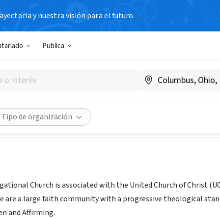
yectoria y nuestra visión para el futuro.
N SIN FIN DE LUCRO
ntariado
Publica
st Congregational Church of
CT
|
www.fccog.org
Compartir
Tipo de organización
gational Church is associated with the United Church of Christ (UC
e are a large faith community with a progressive theological stanc
en and Affirming.