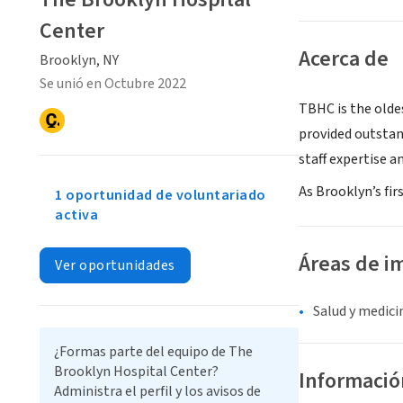
Center
Acerca de
Brooklyn, NY
Se unió en Octubre 2022
TBHC is the olde
provided outstan
staff expertise 
As Brooklyn’s fir
1 oportunidad de voluntariado
activa
Áreas de i
Ver oportunidades
Salud y medici
¿Formas parte del equipo de The
Brooklyn Hospital Center?
Informació
Administra el perfil y los avisos de