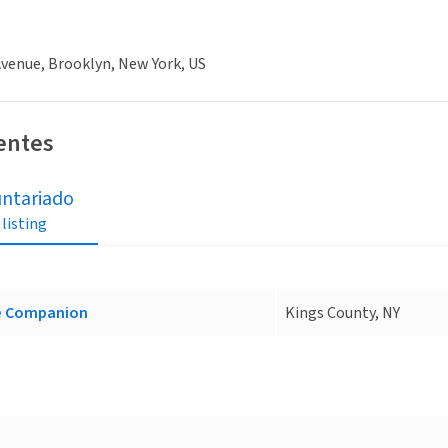
venue, Brooklyn, New York, US
ientes
untariado
 listing
e Companion
Kings County, NY