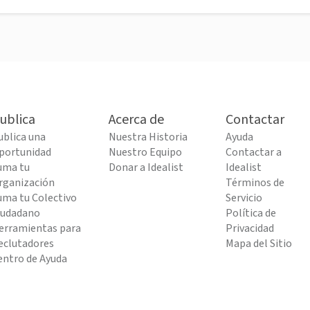
ublica
Acerca de
Contactar
ublica una
Nuestra Historia
Ayuda
portunidad
Nuestro Equipo
Contactar a
uma tu
Donar a Idealist
Idealist
rganización
Términos de
uma tu Colectivo
Servicio
iudadano
Política de
erramientas para
Privacidad
eclutadores
Mapa del Sitio
entro de Ayuda