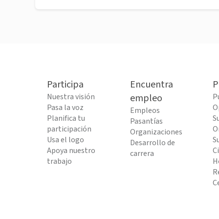
Participa
Encuentra
P
Nuestra visión
empleo
P
Pasa la voz
O
Empleos
Planifica tu
S
Pasantías
participación
O
Organizaciones
Usa el logo
S
Desarrollo de
Apoya nuestro
C
carrera
trabajo
H
R
C