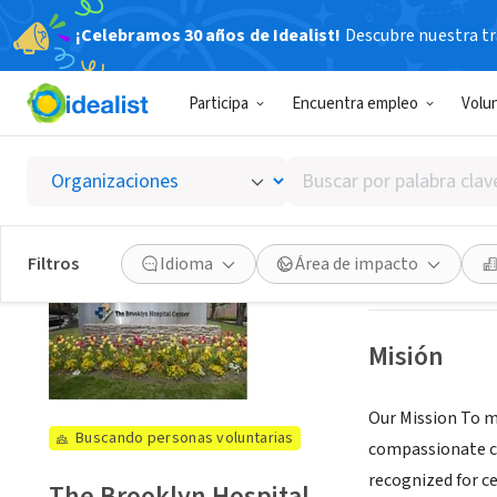
¡Celebramos 30 años de Idealist!
Descubre nuestra tra
ORGANIZACIÓ
Participa
Encuentra empleo
Volu
The Bro
Buscar
Brooklyn, NY
|
ww
por
palabra
clave
Ver oportuni
Filtros
Idioma
Área de impacto
o
interés
Misión
Our Mission To m
Buscando personas voluntarias
compassionate ca
recognized for ce
The Brooklyn Hospital