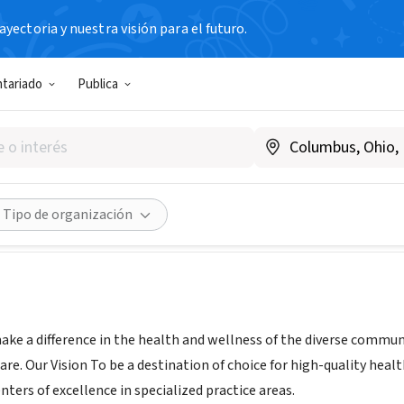
yectoria y nuestra visión para el futuro.
N SIN FIN DE LUCRO
ntariado
Publica
oklyn Hospital Center
w.tbh.org
dades
Guardar
Compartir
Tipo de organización
ake a difference in the health and wellness of the diverse commu
re. Our Vision To be a destination of choice for high-quality hea
nters of excellence in specialized practice areas.