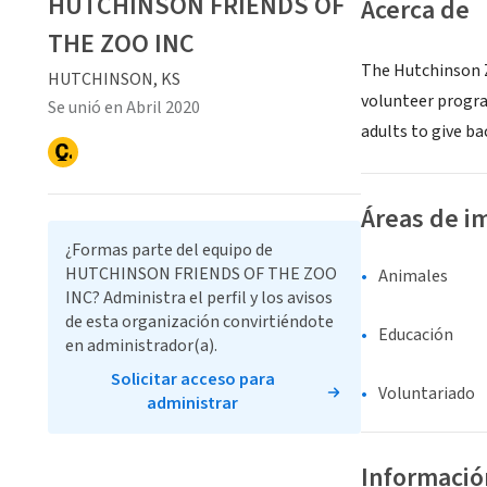
HUTCHINSON FRIENDS OF
Acerca de
THE ZOO INC
The Hutchinson Zo
HUTCHINSON, KS
volunteer progra
Se unió en Abril 2020
adults to give b
Áreas de i
¿Formas parte del equipo de
HUTCHINSON FRIENDS OF THE ZOO
Animales
INC? Administra el perfil y los avisos
de esta organización convirtiéndote
Educación
en administrador(a).
Solicitar acceso para
Voluntariado
administrar
Informació