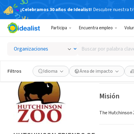
¡Celebramos 30 años de Idealist!
Descubre nuestra tra
ORGANIZACIÓ
Participa
Encuentra empleo
Volu
HUTCHI
Buscar
HUTCHINSON, K
por
palabra
clave
Guardar
Filtros
Idioma
Área de impacto
o
interés
Misión
The Hutchinson Z