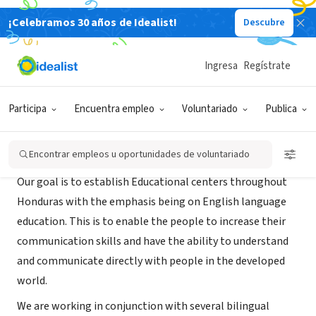
¡Celebramos 30 años de Idealist!
Descubre
ORGANIZACIÓN SIN FIN DE LUCRO
International Language Classes
Ingresa
Regístrate
XA, Honduras
Participa
Encuentra empleo
Voluntariado
Publica
Acerca de
Encontrar empleos u oportunidades de voluntariado
Our goal is to establish Educational centers throughout
Honduras with the emphasis being on English language
education. This is to enable the people to increase their
communication skills and have the ability to understand
and communicate directly with people in the developed
world.
We are working in conjunction with several bilingual