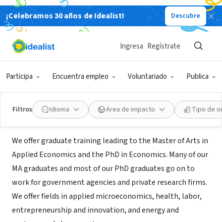
¡Celebramos 30 años de Idealist!
Descubre
ORGANIZACIÓN SIN FIN DE LUCRO
University of North Carolina at
Ingresa
Regístrate
Greensboro--Economics Program
Participa
Encuentra empleo
Voluntariado
Publica
Greensboro, NC
|
economics.uncg.edu
Filtros
Idioma
Área de impacto
Tipo de o
Acerca de
We offer graduate training leading to the Master of Arts in
Applied Economics and the PhD in Economics. Many of our
MA graduates and most of our PhD graduates go on to
work for government agencies and private research firms.
We offer fields in applied microeconomics, health, labor,
entrepreneurship and innovation, and energy and