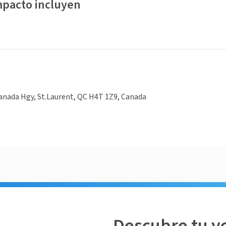
mpacto incluyen
anada Hgy, St.Laurent, QC H4T 1Z9, Canada
Descubre tu v