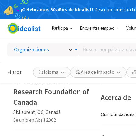
¡Celebramos 30 años de Idealist!
Descubre nuestra tra
ORGANIZACIÓ
Participa
Encuentra empleo
Volu
Juveni
Buscar
St.Laurent, QC, 
por
palabra
clave
Guardar
Filtros
Idioma
Área de impacto
o
Juvenile Diabetes
interés
Research Foundation of
Acerca de
Canada
St.Laurent, QC, Canadá
Our foundations 
Se unió en Abril 2002