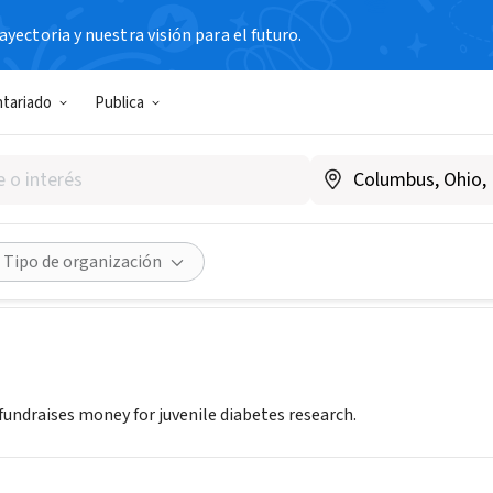
yectoria y nuestra visión para el futuro.
N SIN FIN DE LUCRO
ntariado
Publica
le Diabetes Research Founda
Canadá
Compartir
Tipo de organización
fundraises money for juvenile diabetes research.