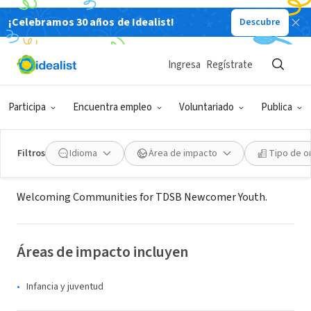
¡Celebramos 30 años de Idealist!
Descubre
ORGANIZACIÓN SIN FIN DE LUCRO
Welcoming Communities for TDSB
Ingresa
Regístrate
Newcomer Youth
Participa
Encuentra empleo
Voluntariado
Publica
Toronto, ON, Canadá
|
www.next-steps.ca
Filtros
Idioma
Área de impacto
Tipo de o
Acerca de
Welcoming Communities for TDSB Newcomer Youth.
Áreas de impacto incluyen
Infancia y juventud