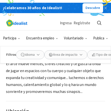
¡Celebramos 30 años de Idealist!
Descubre
ORGANIZACIÓN SIN FIN DE LUCRO
Arte y Performance
Ingresa
Regístrate
Morelia, MIC, México
Participa
Encuentra empleo
Voluntariado
Publica
Acerca de
Filtros
Idioma
Área de impacto
Tipo de o
El arte mueve mentes, si eres creativo y te gusta la onda
de jugar en espacios con tu cuerpo y cualquier objeto que
expanda tu creatividad y comunique... luchemos x derechos
humanos, calentamiento global y lo q hara un mundo
sonriente y promoveremos muchas sinapsis...