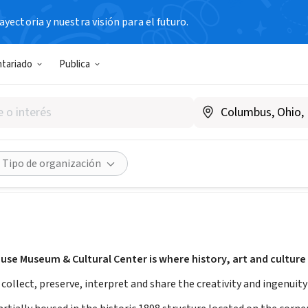
yectoria y nuestra visión para el futuro.
N SIN FIN DE LUCRO
ntariado
Publica
s House Museum & Cultural 
ustomshousemuseum.org
|
customshousemuseum.org/about
Compartir
Tipo de organización
se Museum & Cultural Center is where history, art and culture 
 collect, preserve, interpret and share the creativity and ingenuity