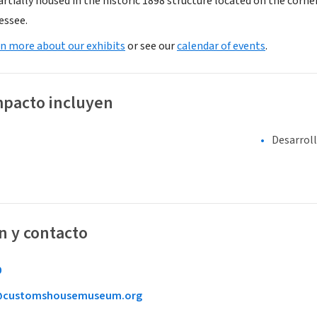
rtially housed in the historic 1898 structure located on the co
nessee.
rn more about our exhibits
or see our
calendar of events
.
mpacto incluyen
Desarrol
n y contacto
0
@customshousemuseum.org