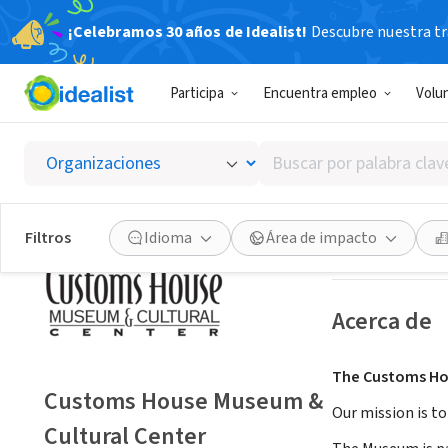
¡Celebramos 30 años de Idealist!
Descubre nuestra tra
ORGANIZACIÓ
Participa
Encuentra empleo
Volu
Custom
Buscar
Clarksville, TN
|
c
por
palabra
clave
Guardar
Filtros
Idioma
Área de impacto
o
interés
Acerca de
The Customs Hou
Customs House Museum &
Our mission is to
Cultural Center