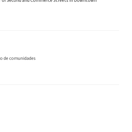
rner of Second and Commerce Streets in Downtown
lo de comunidades