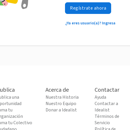
Regístrate ahora
¿Ya eres usuario(a)? Ingresa
ublica
Acerca de
Contactar
ublica una
Nuestra Historia
Ayuda
portunidad
Nuestro Equipo
Contactar a
uma tu
Donar a Idealist
Idealist
rganización
Términos de
uma tu Colectivo
Servicio
iudadano
Política de