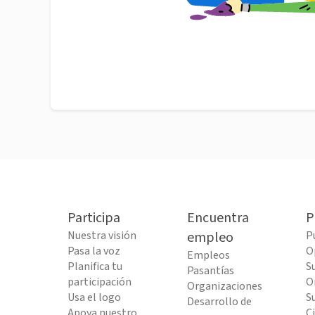
Participa
Encuentra
P
Nuestra visión
empleo
P
Pasa la voz
O
Empleos
Planifica tu
S
Pasantías
participación
O
Organizaciones
Usa el logo
S
Desarrollo de
Apoya nuestro
C