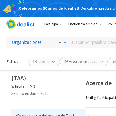
¡Celebramos 30 años de Idealist!
Descubre nuestra tra
ORGANIZACIÓ
Participa
Encuentra empleo
Volu
Thai Al
Buscar
Wheaton, MD
|
ww
por
palabra
clave
Guardar
Filtros
Idioma
Área de impacto
o
Thai Alliance in America
interés
(TAA)
Acerca de
Wheaton, MD
Se unió en Junio 2010
Unity, Participat