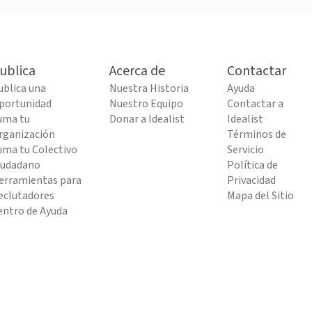
ublica
Acerca de
Contactar
ublica una
Nuestra Historia
Ayuda
portunidad
Nuestro Equipo
Contactar a
uma tu
Donar a Idealist
Idealist
rganización
Términos de
uma tu Colectivo
Servicio
iudadano
Política de
erramientas para
Privacidad
eclutadores
Mapa del Sitio
entro de Ayuda