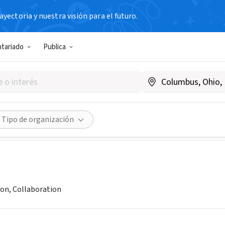
yectoria y nuestra visión para el futuro.
N SIN FIN DE LUCRO
ntariado
Publica
liance in America (TAA)
w.taausa.org
Compartir
Tipo de organización
ion, Collaboration