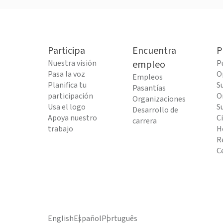
Participa
Encuentra
P
Nuestra visión
empleo
P
Pasa la voz
O
Empleos
Planifica tu
S
Pasantías
participación
O
Organizaciones
Usa el logo
S
Desarrollo de
Apoya nuestro
C
carrera
trabajo
H
R
C
English
Español
Português