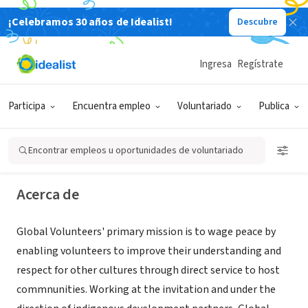
¡Celebramos 30 años de Idealist!
Descubre
ORGANIZACIÓN SIN FIN DE LUCRO
Ingresa
Regístrate
Global Volunteers
Participa
Encuentra empleo
Voluntariado
Publica
St. Paul, MN
|
www.globalvolunteers.org
Encontrar empleos u oportunidades de voluntariado
Acerca de
Global Volunteers' primary mission is to wage peace by
enabling volunteers to improve their understanding and
respect for other cultures through direct service to host
commnunities. Working at the invitation and under the