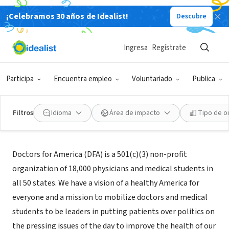
¡Celebramos 30 años de Idealist!
Descubre
ORGANIZACIÓN SIN FIN DE LUCRO
Doctors for America
Ingresa
Regístrate
Washington, DC
|
www.drsforamerica.org
Participa
Encuentra empleo
Voluntariado
Publica
Filtros
Idioma
Área de impacto
Tipo de o
Acerca de
Doctors for America (DFA) is a 501(c)(3) non-profit
organization of 18,000 physicians and medical students in
all 50 states. We have a vision of a healthy America for
everyone and a mission to mobilize doctors and medical
students to be leaders in putting patients over politics on
the pressing issues of the day to improve the health of our