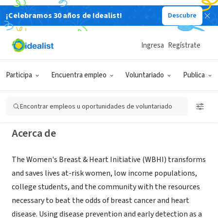
¡Celebramos 30 años de Idealist!
Descubre
ORGANIZACIÓN SIN FIN DE LUCRO
The Women's Breast & Heart
Ingresa
Regístrate
Initiative, FL Affiliate
Participa
Encuentra empleo
Voluntariado
Publica
Miami, FL
|
www.flbreasthealth.com
Encontrar empleos u oportunidades de voluntariado
Acerca de
The Women's Breast & Heart Initiative (WBHI) transforms
and saves lives at-risk women, low income populations,
college students, and the community with the resources
necessary to beat the odds of breast cancer and heart
disease. Using disease prevention and early detection as a