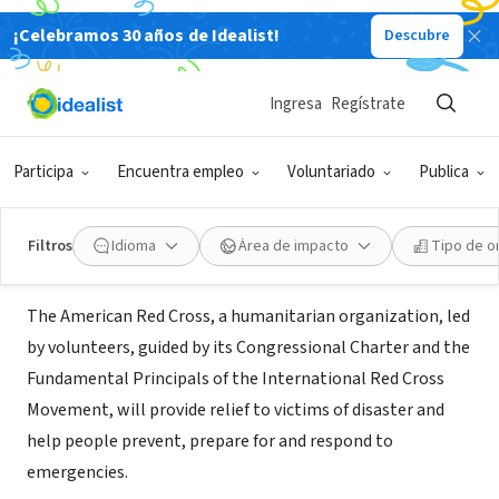
¡Celebramos 30 años de Idealist!
Descubre
ORGANIZACIÓN SIN FIN DE LUCRO
Central MN Chapter - American Red
Ingresa
Regístrate
Cross
Participa
Encuentra empleo
Voluntariado
Publica
St Cloud, MN
|
www.cenmnredcross.org
Filtros
Idioma
Área de impacto
Tipo de o
Acerca de
The American Red Cross, a humanitarian organization, led
by volunteers, guided by its Congressional Charter and the
Fundamental Principals of the International Red Cross
Movement, will provide relief to victims of disaster and
help people prevent, prepare for and respond to
emergencies.