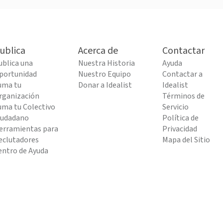
ublica
Acerca de
Contactar
ublica una
Nuestra Historia
Ayuda
portunidad
Nuestro Equipo
Contactar a
uma tu
Donar a Idealist
Idealist
rganización
Términos de
uma tu Colectivo
Servicio
iudadano
Política de
erramientas para
Privacidad
eclutadores
Mapa del Sitio
entro de Ayuda