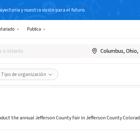
yectoria y nuestra visión para el futuro.
N SIN FIN DE LUCRO
ntariado
Publica
air, Inc.
jeffcofairinc.org
Compartir
Tipo de organización
duct the annual Jefferson County Fair in Jefferson County Colorad