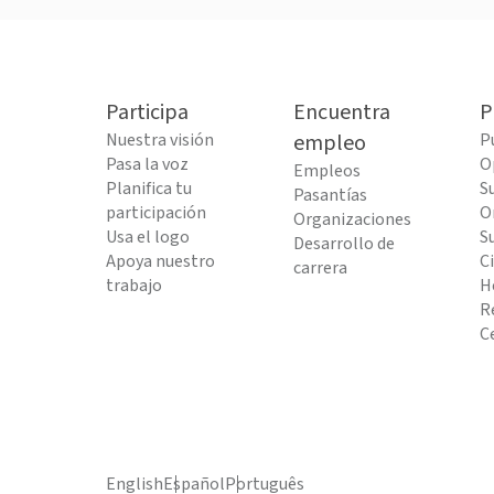
Participa
Encuentra
P
Nuestra visión
empleo
P
Pasa la voz
O
Empleos
Planifica tu
S
Pasantías
participación
O
Organizaciones
Usa el logo
S
Desarrollo de
Apoya nuestro
C
carrera
trabajo
H
R
C
English
Español
Português