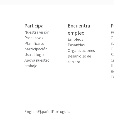
Participa
Encuentra
P
Nuestra visión
empleo
P
Pasa la voz
O
Empleos
Planifica tu
S
Pasantías
participación
O
Organizaciones
Usa el logo
S
Desarrollo de
Apoya nuestro
C
carrera
trabajo
H
R
C
English
Español
Português