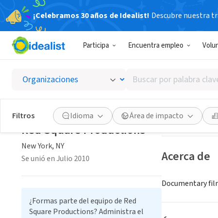
¡Celebramos 30 años de Idealist!
Descubre nuestra tra
ORGANIZACIÓ
Participa
Encuentra empleo
Volu
Red Sq
Buscar
New York, NY
|
ww
por
palabra
clave
Guardar
Filtros
Idioma
Área de impacto
o
Red Square Productions
interés
New York, NY
Acerca de
Se unió en Julio 2010
Documentary film
¿Formas parte del equipo de Red
Square Productions? Administra el