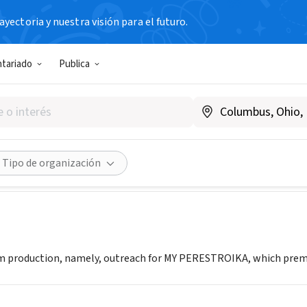
yectoria y nuestra visión para el futuro.
N SIN FIN DE LUCRO
ntariado
Publica
uare Productions
w.myperestroika.com
Compartir
Tipo de organización
 production, namely, outreach for MY PERESTROIKA, which premie