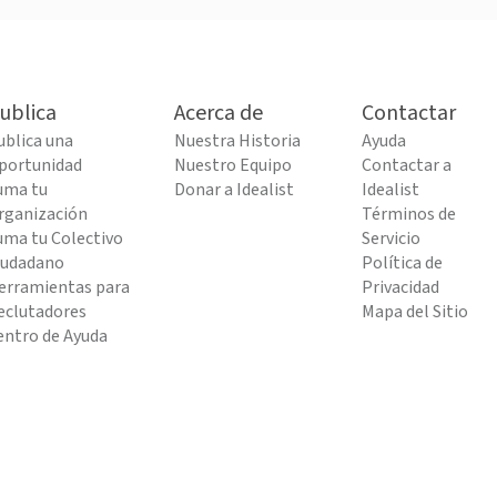
ublica
Acerca de
Contactar
ublica una
Nuestra Historia
Ayuda
portunidad
Nuestro Equipo
Contactar a
uma tu
Donar a Idealist
Idealist
rganización
Términos de
uma tu Colectivo
Servicio
iudadano
Política de
erramientas para
Privacidad
eclutadores
Mapa del Sitio
entro de Ayuda