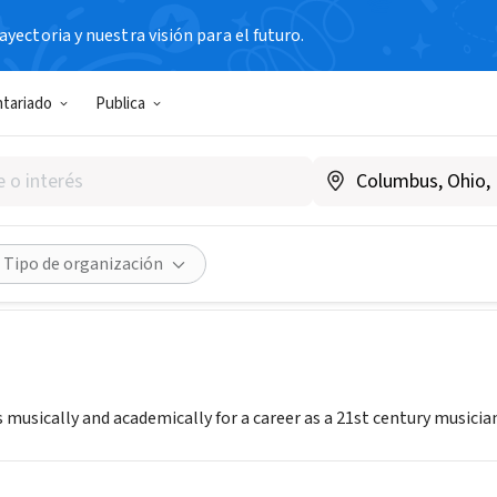
yectoria y nuestra visión para el futuro.
N SIN FIN DE LUCRO
ntariado
Publica
 Music School
w.smsparents.org
Compartir
Tipo de organización
 musically and academically for a career as a 21st century musicia