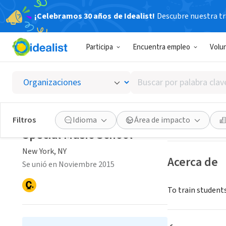
¡Celebramos 30 años de Idealist!
Descubre nuestra tra
ORGANIZACIÓ
Participa
Encuentra empleo
Volu
Special
Buscar
New York, NY
|
ww
por
palabra
clave
Guardar
Filtros
Idioma
Área de impacto
o
Special Music School
interés
New York, NY
Acerca de
Se unió en Noviembre 2015
To train students