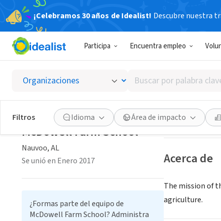
¡Celebramos 30 años de Idealist!
Descubre nuestra tra
ORGANIZACIÓ
Participa
Encuentra empleo
Volu
McDowe
Buscar
Nauvoo, AL
|
www.
por
palabra
clave
Guardar
Filtros
Idioma
Área de impacto
o
McDowell Farm School
interés
Nauvoo, AL
Acerca de
Se unió en Enero 2017
The mission of t
agriculture.
¿Formas parte del equipo de
McDowell Farm School? Administra