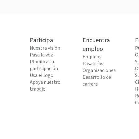
Participa
Encuentra
P
Nuestra visión
empleo
P
Pasa la voz
O
Empleos
Planifica tu
S
Pasantías
participación
O
Organizaciones
Usa el logo
S
Desarrollo de
Apoya nuestro
C
carrera
trabajo
H
R
C