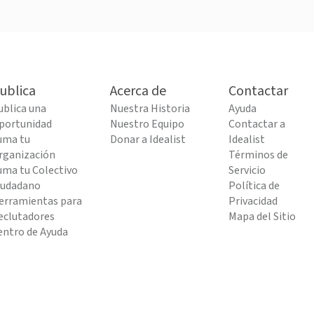
ublica
Acerca de
Contactar
ublica una
Nuestra Historia
Ayuda
portunidad
Nuestro Equipo
Contactar a
uma tu
Donar a Idealist
Idealist
rganización
Términos de
uma tu Colectivo
Servicio
iudadano
Política de
erramientas para
Privacidad
eclutadores
Mapa del Sitio
entro de Ayuda