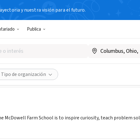
yectoria y nuestra visión para el futuro.
N SIN FIN DE LUCRO
ntariado
Publica
ll Farm School
mcdowellfarmschool.com
Compartir
Tipo de organización
he McDowell Farm School is to inspire curiosity, teach problem 