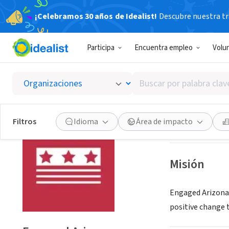
¡Celebramos 30 años de Idealist!
Descubre nuestra tra
ORGANIZACIÓ
Participa
Encuentra empleo
Volu
Engage
Buscar
Mesa, AZ
|
www.e
por
palabra
clave
Guardar
Filtros
Idioma
Área de impacto
o
interés
Misión
Engaged Arizona 
positive change 