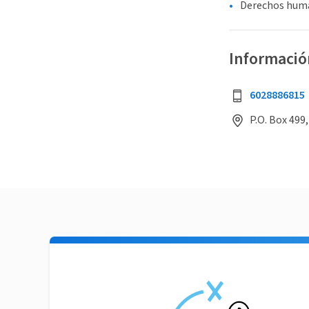
Derechos human
Informació
6028886815
P.O. Box 499