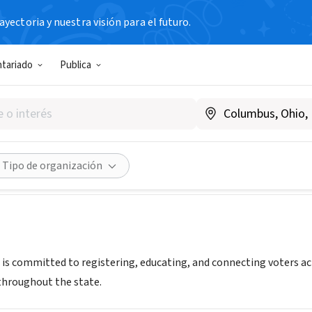
yectoria y nuestra visión para el futuro.
N SIN FIN DE LUCRO
ntariado
Publica
d Arizona
ngagedaz.org
Compartir
Tipo de organización
is committed to registering, educating, and connecting voters ac
throughout the state.