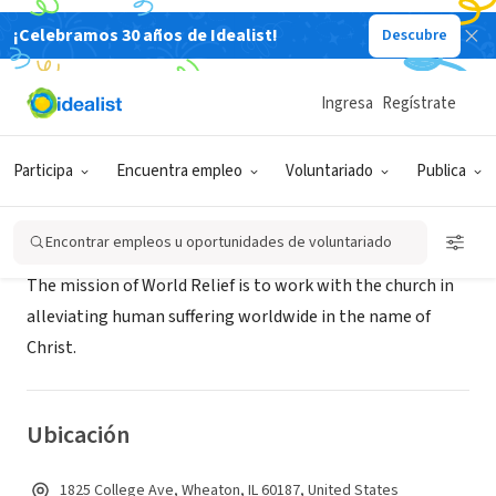
¡Celebramos 30 años de Idealist!
Descubre
ORGANIZACIÓN SIN FIN DE LUCRO
World Relief of DuPage, IL
Ingresa
Regístrate
Wheaton, IL
|
WWW.worldrelief.org
Participa
Encuentra empleo
Voluntariado
Publica
Acerca de
Encontrar empleos u oportunidades de voluntariado
The mission of World Relief is to work with the church in
alleviating human suffering worldwide in the name of
Christ.
Ubicación
1825 College Ave, Wheaton, IL 60187, United States