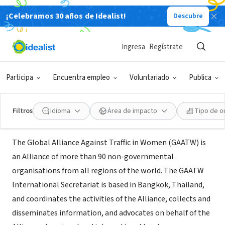
¡Celebramos 30 años de Idealist!
Descubre
ORGANIZACIÓN SIN FIN DE LUCRO
Global Alliance Against Traffic in
Ingresa
Regístrate
Women (GAATW)
Participa
Encuentra empleo
Voluntariado
Publica
Bangkok Yai, 10, Tailandia
|
www.gaatw.org
Filtros
Idioma
Área de impacto
Tipo de o
Acerca de
The Global Alliance Against Traffic in Women (GAATW) is
an Alliance of more than 90 non-governmental
organisations from all regions of the world. The GAATW
International Secretariat is based in Bangkok, Thailand,
and coordinates the activities of the Alliance, collects and
disseminates information, and advocates on behalf of the