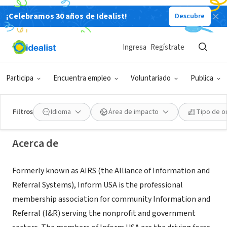
¡Celebramos 30 años de Idealist!
Descubre
ORGANIZACIÓN SIN FIN DE LUCRO
Ingresa
Regístrate
Inform USA
Participa
Encuentra empleo
Voluntariado
Publica
Bethesda, MD
|
informusa.org
Filtros
Idioma
Área de impacto
Tipo de o
Acerca de
Formerly known as AIRS (the Alliance of Information and
Referral Systems), Inform USA is the professional
membership association for community Information and
Referral (I&R) serving the nonprofit and government