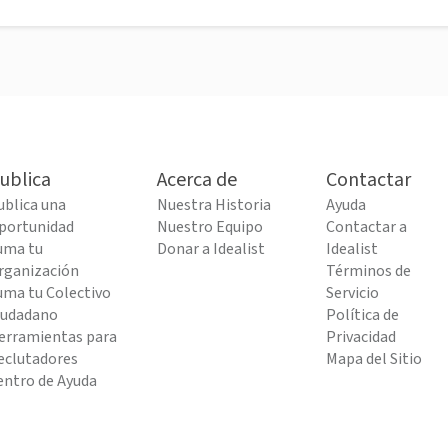
ublica
Acerca de
Contactar
ublica una
Nuestra Historia
Ayuda
portunidad
Nuestro Equipo
Contactar a
uma tu
Donar a Idealist
Idealist
rganización
Términos de
uma tu Colectivo
Servicio
iudadano
Política de
erramientas para
Privacidad
eclutadores
Mapa del Sitio
entro de Ayuda