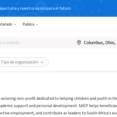
yectoria y nuestra visión para el futuro.
N SIN FIN DE LUCRO
ntariado
Publica
frican Education and Enviro
udáfrica
|
www.saep.org/
Compartir
Tipo de organización
-winning non-profit dedicated to helping children and youth in 
demic support and personal development. SAEP helps beneficiaries 
uctive employment, and contribute as leaders to South Africa's e