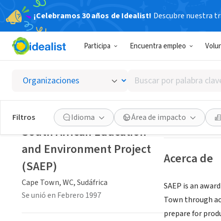
¡Celebramos 30 años de Idealist!
Descubre nuestra tra
ORGANIZACIÓ
Participa
Encuentra empleo
Volu
South A
Buscar
Cape Town, WC, S
por
palabra
clave
Guardar
Filtros
Idioma
Área de impacto
o
South African Education
interés
and Environment Project
Acerca de
(SAEP)
Cape Town, WC, Sudáfrica
SAEP is an award
Se unió en Febrero 1997
Town through aca
prepare for prod