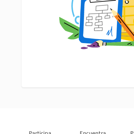
Participa
Encuentra
P