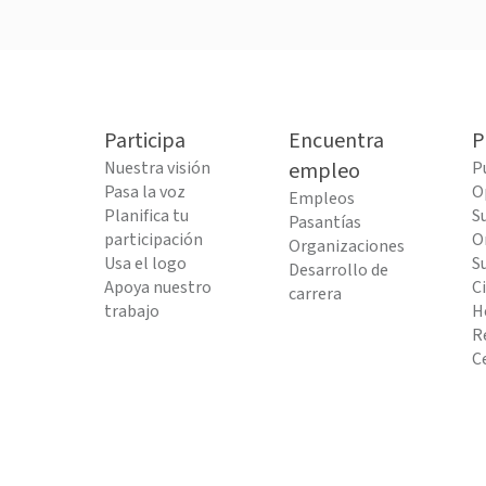
Participa
Encuentra
P
Nuestra visión
empleo
P
Pasa la voz
O
Empleos
Planifica tu
S
Pasantías
participación
O
Organizaciones
Usa el logo
S
Desarrollo de
Apoya nuestro
C
carrera
trabajo
H
R
C