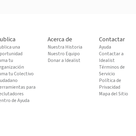
ublica
Acerca de
Contactar
ublica una
Nuestra Historia
Ayuda
portunidad
Nuestro Equipo
Contactar a
uma tu
Donar a Idealist
Idealist
rganización
Términos de
uma tu Colectivo
Servicio
iudadano
Política de
erramientas para
Privacidad
eclutadores
Mapa del Sitio
entro de Ayuda