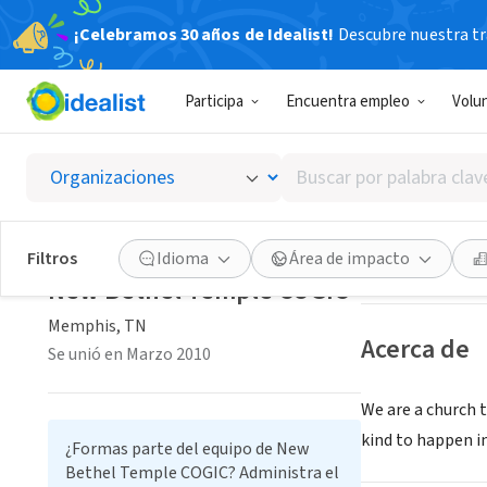
¡Celebramos 30 años de Idealist!
Descubre nuestra tra
ORGANIZACIÓ
Participa
Encuentra empleo
Volu
New Be
Buscar
Memphis, TN
|
nb
por
palabra
clave
Guardar
Filtros
Idioma
Área de impacto
o
New Bethel Temple COGIC
interés
Memphis, TN
Acerca de
Se unió en Marzo 2010
We are a church t
kind to happen 
¿Formas parte del equipo de New
Bethel Temple COGIC? Administra el