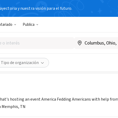
yectoria y nuestra visión para el futuro.
N SIN FIN DE LUCRO
ntariado
Publica
thel Temple COGIC
tministries.com
Compartir
Tipo de organización
hat's hosting an event America Fedding Americans with help from Fe
in Memphis, TN