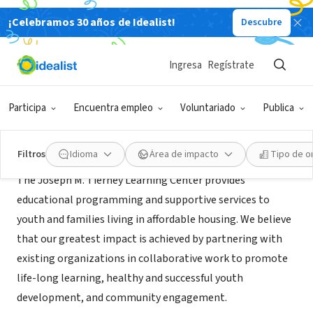
¡Celebramos 30 años de Idealist!
Descubre
ORGANIZACIÓN SIN FIN DE LUCRO
Joseph M. Tierney Learning Center
Ingresa
Regístrate
Boston, MA
|
www.tierneylearningcenter.com
Participa
Encuentra empleo
Voluntariado
Publica
Acerca de
Filtros
Idioma
Área de impacto
Tipo de o
The Joseph M. Tierney Learning Center provides
educational programming and supportive services to
youth and families living in affordable housing. We believe
that our greatest impact is achieved by partnering with
existing organizations in collaborative work to promote
life-long learning, healthy and successful youth
development, and community engagement.