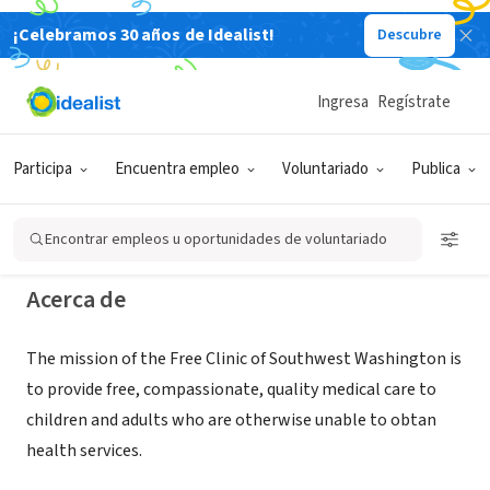
¡Celebramos 30 años de Idealist!
Descubre
ORGANIZACIÓN SIN FIN DE LUCRO
Free Clinic of Southwest
Ingresa
Regístrate
Washington
Participa
Encuentra empleo
Voluntariado
Publica
Vancouver, WA
|
www.freeclinics.org
Encontrar empleos u oportunidades de voluntariado
Acerca de
The mission of the Free Clinic of Southwest Washington is
to provide free, compassionate, quality medical care to
children and adults who are otherwise unable to obtan
health services.