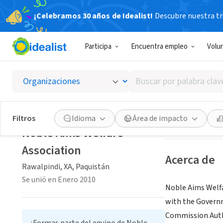
¡Celebramos 30 años de Idealist!
Descubre nuestra tra
ORGANIZACIÓ
Participa
Encuentra empleo
Volu
Noble A
Buscar
Rawalpindi, XA, 
por
palabra
clave
Guardar
Filtros
Idioma
Área de impacto
o
Noble Aims Welfare
interés
Association
Acerca de
Rawalpindi, XA, Paquistán
Se unió en Enero 2010
Noble Aims Welfa
with the Govern
Commission Authe