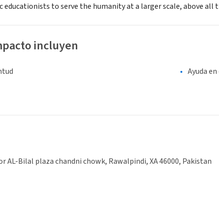
c educationists to serve the humanity at a larger scale, above all
mpacto incluyen
entud
Ayuda en 
or AL-Bilal plaza chandni chowk, Rawalpindi, XA 46000, Pakistan