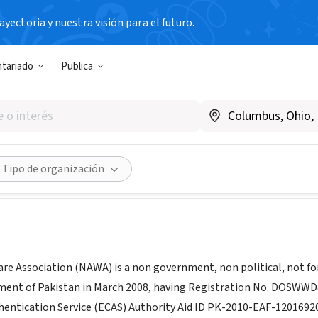
yectoria y nuestra visión para el futuro.
N SIN FIN DE LUCRO
ntariado
Publica
ims Welfare Association
Paquistán
|
www.nawa.org.pk
Compartir
Tipo de organización
re Association (NAWA) is a non government, non political, not for
ment of Pakistan in March 2008, having Registration No. DOSWW
ntication Service (ECAS) Authority Aid ID PK-2010-EAF-12016920