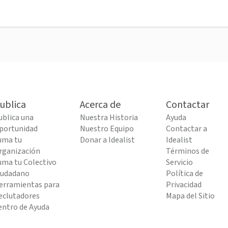
ublica
Acerca de
Contactar
ublica una
Nuestra Historia
Ayuda
portunidad
Nuestro Equipo
Contactar a
uma tu
Donar a Idealist
Idealist
rganización
Términos de
uma tu Colectivo
Servicio
iudadano
Política de
erramientas para
Privacidad
eclutadores
Mapa del Sitio
entro de Ayuda