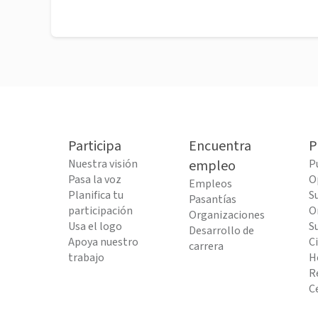
Participa
Encuentra
P
Nuestra visión
empleo
P
Pasa la voz
O
Empleos
Planifica tu
S
Pasantías
participación
O
Organizaciones
Usa el logo
S
Desarrollo de
Apoya nuestro
C
carrera
trabajo
H
R
C