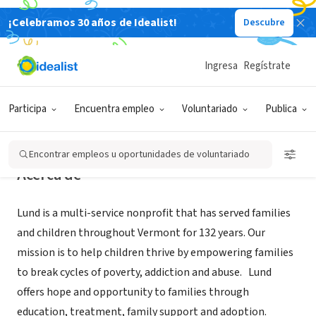
¡Celebramos 30 años de Idealist!
Descubre
ORGANIZACIÓN SIN FIN DE LUCRO
Lund
Ingresa
Regístrate
South Burlington, VT
|
lundvt.org
Participa
Encuentra empleo
Voluntariado
Publica
Encontrar empleos u oportunidades de voluntariado
Acerca de
Lund is a multi-service nonprofit that has served families
and children throughout Vermont for 132 years. Our
mission is to help children thrive by empowering families
to break cycles of poverty, addiction and abuse. Lund
offers hope and opportunity to families through
education, treatment, family support and adoption.