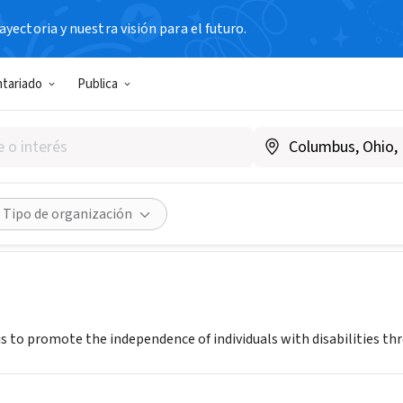
yectoria y nuestra visión para el futuro.
N SIN FIN DE LUCRO
ntariado
Publica
Area Coalition of Individuals 
.tacid.org
Compartir
Tipo de organización
is to promote the independence of individuals with disabilities th