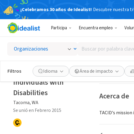
¡Celebramos 30 años de Idealist!
Descubre nuestra tra
ORGANIZACIÓ
Participa
Encuentra empleo
Volu
Tacoma 
Buscar
Tacoma, WA
|
www
por
palabra
clave
Guardar
Tacoma Area Coalition of
Filtros
Idioma
Área de impacto
o
Individuals with
interés
Disabilities
Acerca de
Tacoma, WA
Se unió en Febrero 2015
TACID's mission 